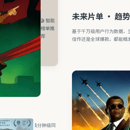
未来片单 · 趋
🎬 智能
榜单推
基于千万级用户行为数据，生
荐
佳作还是全球爆款，都能精
与音轨。新片上线分钟级同