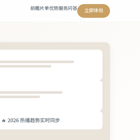
前瞻
片单
优势
服务
问答
立即体验
🔥 2026 热播趋势实时同步